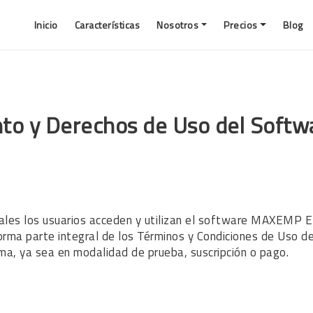
Inicio
Características
Nosotros
Precios
Blog
Política De Integración Con Pasarelas De Pago De Terceros
Integración Con Servicios De Terceros
Política De Uso Justo Del Sistema MAXEMP ERP
Política De Soporte Técnico Y Tiempos De Respuesta (SLA)
Política De Licenciamiento Y Derechos De Uso Del Software MAXEMP ERP
Política De Reembolsos Y Cancelaciones Maxemp ERP
ento y Derechos de Uso del So
cuales los usuarios acceden y utilizan el software MAXEMP 
a parte integral de los Términos y Condiciones de Uso del
tema, ya sea en modalidad de prueba, suscripción o pago.