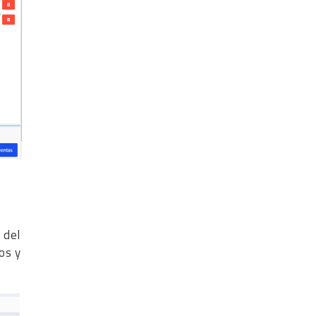
 del
os y